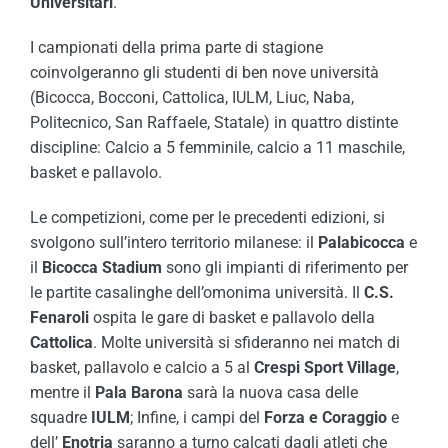
Universitari
.
I campionati della prima parte di stagione
coinvolgeranno gli studenti di ben nove università
(Bicocca, Bocconi, Cattolica, IULM, Liuc, Naba,
Politecnico, San Raffaele, Statale) in quattro distinte
discipline: Calcio a 5 femminile, calcio a 11 maschile,
basket e pallavolo.
Le competizioni, come per le precedenti edizioni, si
svolgono sull’intero territorio milanese: il
Palabicocca
e
il
Bicocca Stadium
sono gli impianti di riferimento per
le partite casalinghe dell’omonima università. Il
C.S.
Fenaroli
ospita le gare di basket e pallavolo della
Cattolica
. Molte università si sfideranno nei match di
basket, pallavolo e calcio a 5 al
Crespi Sport Village
,
mentre il
Pala Barona
sarà la nuova casa delle
squadre
IULM
; Infine, i campi del
Forza e Coraggio
e
dell’
Enotria
saranno a turno calcati dagli atleti che