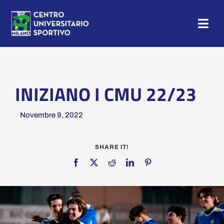
Salta
al
Togg
contenuto
Navig
HOME
NEWS
INIZIANO I CMU 22/23
CAMP
Novembre 9, 2022
SHARE IT!
CUS MILANO
TESSERAMENTO
SEZIONI