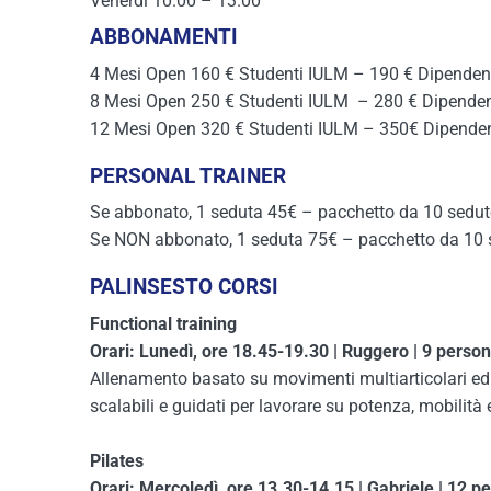
Venerdì 10.00 – 13.00
ABBONAMENTI
4 Mesi Open 160 € Studenti IULM – 190 € Dipendenti
8 Mesi Open 250 € Studenti IULM – 280 € Dipendent
12 Mesi Open 320 € Studenti IULM – 350€ Dipendent
PERSONAL TRAINER
Se abbonato, 1 seduta 45€ – pacchetto da 10 sedu
Se NON abbonato, 1 seduta 75€ – pacchetto da 10
PALINSESTO CORSI
Functional training
Orari: Lunedì, ore 18.45-19.30 | Ruggero | 9 perso
Allenamento basato su movimenti multiarticolari ed e
scalabili e guidati per lavorare su potenza, mobilità 
Pilates
Orari: Mercoledì, ore 13.30-14.15 | Gabriele | 12 p