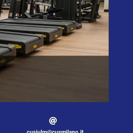
cusiulm@cusmilano.it