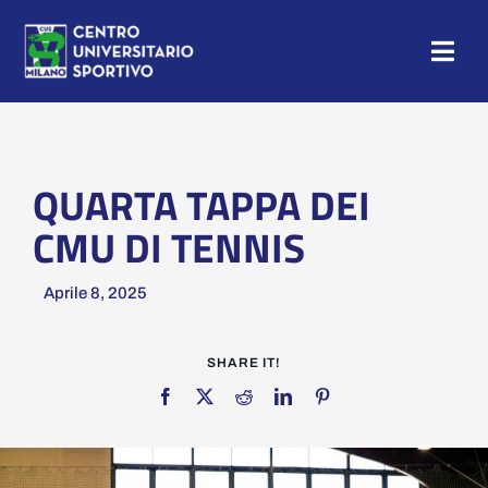
Salta
al
Togg
contenuto
Navig
HOME
NEWS
QUARTA TAPPA DEI
CMU DI TENNIS
CAMP
Aprile 8, 2025
CUS MILANO
SHARE IT!
TESSERAMENTO
SEZIONI