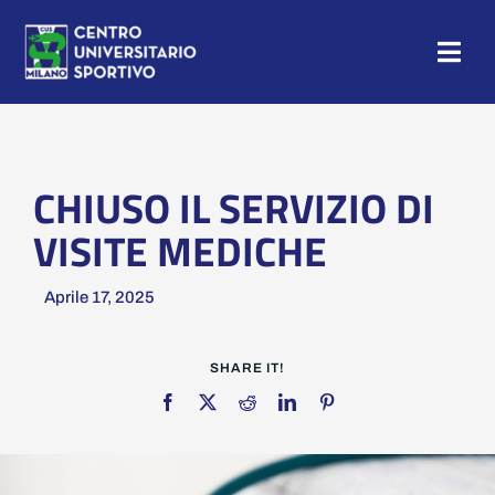
Salta
al
Togg
contenuto
Navig
HOME
NEWS
CHIUSO IL SERVIZIO DI
VISITE MEDICHE
CAMP
Aprile 17, 2025
CUS MILANO
SHARE IT!
TESSERAMENTO
SEZIONI