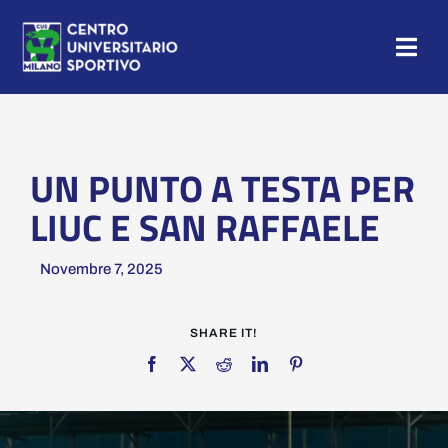
Salta
al
Togg
contenuto
Navig
HOME
NEWS
UN PUNTO A TESTA PER
LIUC E SAN RAFFAELE
CAMP
Novembre 7, 2025
CUS MILANO
SHARE IT!
TESSERAMENTO
SEZIONI