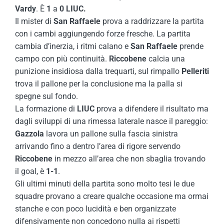
Vardy
. È
1
a
0 LIUC.
Il mister di
San
Raffaele
prova a raddrizzare la partita
con i cambi aggiungendo forze fresche. La partita
cambia d’inerzia, i ritmi calano e
San
Raffaele
prende
campo con più continuità.
Riccobene
calcia una
punizione insidiosa dalla trequarti, sul rimpallo
Pelleriti
trova il pallone per la conclusione ma la palla si
spegne sul fondo.
La formazione di
LIUC
prova a difendere il risultato ma
dagli sviluppi di una rimessa laterale nasce il pareggio:
Gazzola
lavora un pallone sulla fascia sinistra
arrivando fino a dentro l’area di rigore servendo
Riccobene
in mezzo all’area che non sbaglia trovando
il goal, è
1-1
.
Gli ultimi minuti della partita sono molto tesi le due
squadre provano a creare qualche occasione ma ormai
stanche e con poco lucidità e ben organizzate
difensivamente non concedono nulla ai rispetti