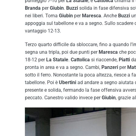
punteggio 7-10 per
La
Statale
, e
Cattolica
chiama il 
Branda
per
Giubin
.
Buzzi
solida in fase difensiva sot
nei liberi. Torna
Giubin
per
Maresca
. Anche
Buzzi
un
appoggia sul tabellone e va a segno. Sullo scadere
vantaggio 12-13.
Terzo quarto difficile da sbloccare, fino a quando l’
segna una tripla, poi due punti per
Maresca
che poco
18-12 per
La
Statale
.
Cattolica
si riaccende,
Piatti
da
pronta in area e va a segno. Cambi,
Panzeri
per
Mat
sotto il ferro. Nonostante la poca altezza, riesce a fa
tabellone. Poi è
Ubertini
ad andare a segno aiutata
presente e solida, fermando la fase offensiva avver
peccato. Canestro valido invece per
Giubin
, grazie a