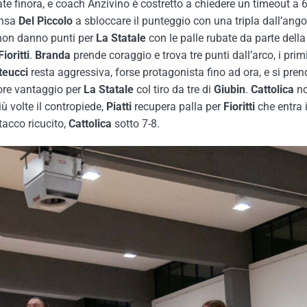
ate finora, e coach Anzivino è costretto a chiedere un timeout a 
ensa
Del
Piccolo
a sbloccare il punteggio con una tripla dall’ango
 non danno punti per
La
Statale
con le palle rubate da parte dell
Fioritti
.
Branda
prende coraggio e trova tre punti dall’arco, i primi
teucci
resta aggressiva, forse protagonista fino ad ora, e si pre
iore vantaggio per
La Statale
col tiro da tre di
Giubin
.
Cattolica
no
ù volte il contropiede,
Piatti
recupera palla per
Fioritti
che entra 
tacco ricucito,
Cattolica
sotto 7-8.