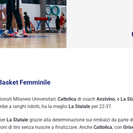
 Basket Femminile
onati Milanesi Universitari,
Cattolica
di coach
Anzivino
, e
La St
mbe a ranghi ridotti, ha la meglio
La Statale
per 22-37.
 per
La Statale
grazie alla determinazione sui rimbalzi da parte d
oni di tiro senza riuscire a finalizzare. Anche
Cattolica
, con
Gris