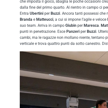
che imposta il gioco, sbaglia le poche occasioni cre
dalla fine del primo quarto. Al rientro in campo ci p
Entra
Ubertini
per
Buzzi
. Ancora tanti possessi che
Branda
e
Matteucci
, a cui si impone l’agile e veloce
suo team. Arriva in campo
Giubin
per
Maresca
.
Mat
punti in penetrazione. Esce
Panzeri
per
Buzzi
. Ulter
cambi, ma le ragazze non mollano niente, tentano pi
verticale e trova quattro punti da sotto canestro. Dis