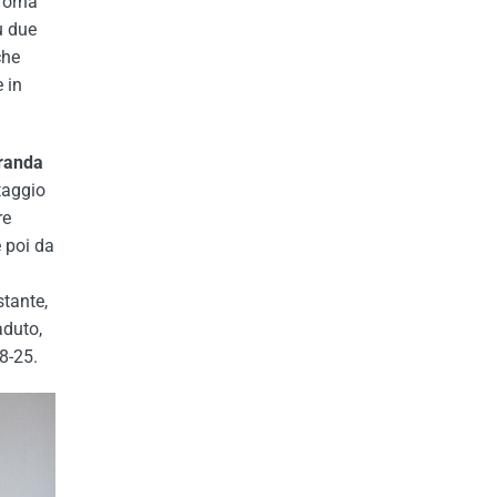
Torna
u due
he
 in
randa
taggio
re
e poi da
stante,
aduto,
8-25.