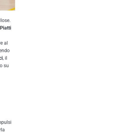
llose.
Piatti
e al
tendo
ci
, il
o su
mpulsi
rla