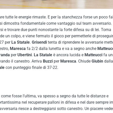
re tutte le energie rimaste. E per la stanchezza forse un poco fa
bi si dimostra fondamentale come vantaggio sul team avversario.
rsi e trovare due punti nonostante la forte difesa su di lei. Torna
 un colpo, e viene fermato il gioco per permetterle di proseguir
-27 per
La Statale
.
Grisendi
tenta di riprendere le avversarie met
estro,
Maresca
fa 2/2 dalla lunetta e va a segno anche
Matteuc
randa
per
Ubertini
.
La
Statale
è ancora lucida e
Matteucci
fa un
vando il canestro. Arriva
Buzzi
per
Maresca
. Chiude
Giubin
dalla
ale
con punteggio finale di 37-22.
la come fosse l’ultima, va spesso a segno da tutte le distanze e
rtantissima nel recuperare palloni in difesa e nel dare sempre i
 avversaria riesce a destreggiarsi sotto canestro. Un piacere vede