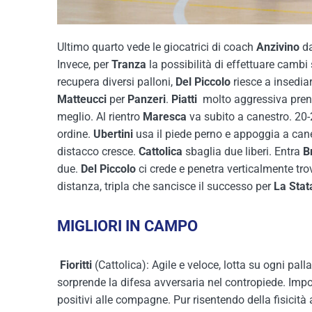
Ultimo quarto vede le giocatrici di coach
Anzivino
da
Invece, per
Tranza
la possibilità di effettuare cam
recupera diversi palloni,
Del Piccolo
riesce a insedia
Matteucci
per
Panzeri
.
Piatti
molto aggressiva prende
meglio. Al rientro
Maresca
va subito a canestro. 20
ordine.
Ubertini
usa il piede perno e appoggia a can
distacco cresce.
Cattolica
sbaglia due liberi. Entra
B
due.
Del
Piccolo
ci crede e penetra verticalmente tro
distanza, tripla che sancisce il successo per
La Stat
MIGLIORI IN CAMPO
Fioritti
(Cattolica): Agile e veloce, lotta su ogni pal
sorprende la difesa avversaria nel contropiede. Impo
positivi alle compagne. Pur risentendo della fisicità