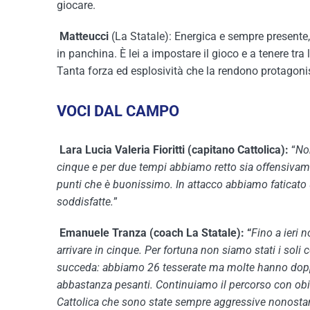
giocare.
Matteucci
(La Statale): Energica e sempre present
in panchina. È lei a impostare il gioco e a tenere tra 
Tanta forza ed esplosività che la rendono protagonis
VOCI DAL CAMPO
Lara Lucia Valeria Fioritti (capitano Cattolica):
“
Non
cinque e per due tempi abbiamo retto sia offensivamen
punti che è buonissimo. In attacco abbiamo faticato 
soddisfatte.
”
Emanuele Tranza (coach La Statale): “
Fino a ieri 
arrivare in cinque. Per fortuna non siamo stati i soli
succeda: abbiamo 26 tesserate ma molte hanno doppi 
abbastanza pesanti. Continuiamo il percorso con obiet
Cattolica che sono state sempre aggressive nonostan