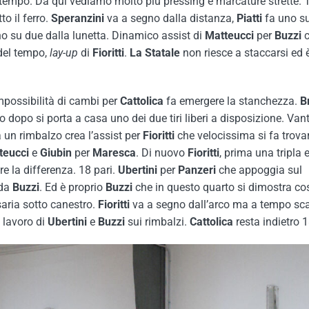
tempo. Da qui vediamo molto più pressing e marcature strette. 
to il ferro.
Speranzini
va a segno dalla distanza,
Piatti
fa uno s
o su due dalla lunetta. Dinamico assist di
Matteucci
per
Buzzi
c
 del tempo,
lay-up
di
Fioritti
.
La
Statale
non riesce a staccarsi ed è
impossibilità di cambi per
Cattolica
fa emergere la stanchezza.
B
 dopo si porta a casa uno dei due tiri liberi a disposizione. Van
 un rimbalzo crea l’assist per
Fioritti
che velocissima si fa trova
teucci
e
Giubin
per
Maresca
. Di nuovo
Fioritti
, prima una tripla 
re la differenza. 18 pari.
Ubertini
per
Panzeri
che appoggia sul
 da
Buzzi
. Ed è proprio
Buzzi
che in questo quarto si dimostra co
saria sotto canestro.
Fioritti
va a segno dall’arco ma a tempo sc
l lavoro di
Ubertini
e
Buzzi
sui rimbalzi.
Cattolica
resta indietro 1