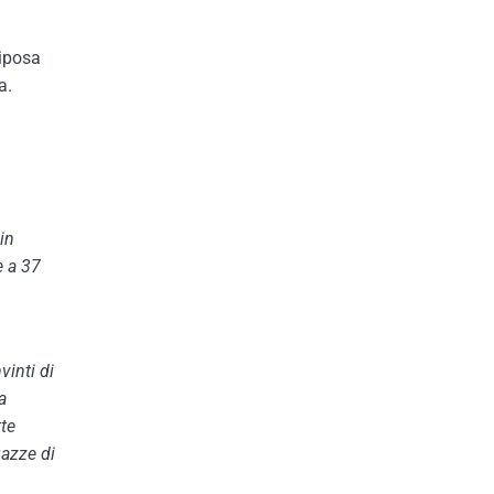
riposa
a.
in
e a 37
vinti di
a
te
gazze di