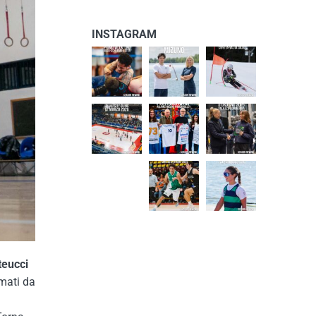
INSTAGRAM
teucci
amati da