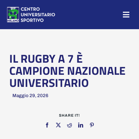
Salta
al
Togg
contenuto
Navig
HOME
NEWS
IL RUGBY A 7 È
CAMPIONE NAZIONALE
CAMP
UNIVERSITARIO
CUS MILANO
Maggio 29, 2026
TESSERAMENTO
SHARE IT!
SEZIONI