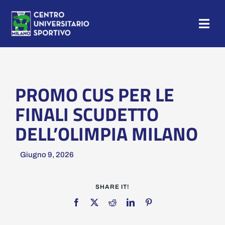
Salta
al
Togg
contenuto
Navig
HOME
NEWS
PROMO CUS PER LE
FINALI SCUDETTO
CAMP
DELL’OLIMPIA MILANO
CUS MILANO
Giugno 9, 2026
TESSERAMENTO
SHARE IT!
SEZIONI