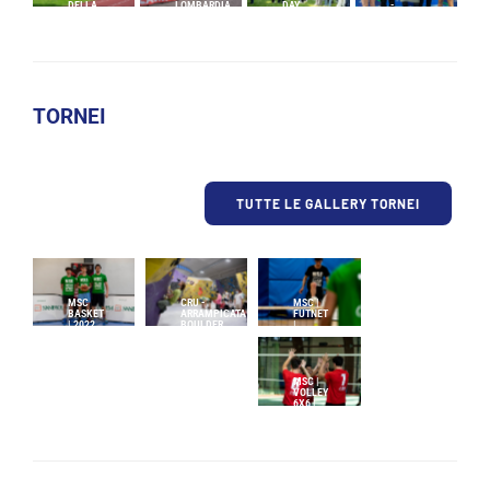
DELLA
LOMBARDIA
DAY
-
GIOVENTU'
2026
MIZUNO
|
BICOCCA
COMPETIZIONI
STADIUM
TORNEI
ATTIVITÀ
TUTTE LE GALLERY TORNEI
MSC
CRU -
MSC |
BASKET
ARRAMPICATA
FUTNET
| 2022
BOULDER
|
|
TAPPA
TAPPA
FENAROLI
FENAROLI
MSC |
VOLLEY
6X6 |
TAPPA
PALACUS