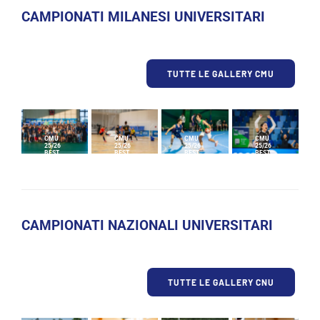
CAMPIONATI MILANESI UNIVERSITARI
TUTTE LE GALLERY CMU
CMU
CMU
CMU
CMU
25/26
25/26
25/26
25/26
BEST
BEST
BEST
BEST
OF
OF
OF
OF
JUNE
MAY
APRIL
MARCH
CAMPIONATI NAZIONALI UNIVERSITARI
TUTTE LE GALLERY CNU