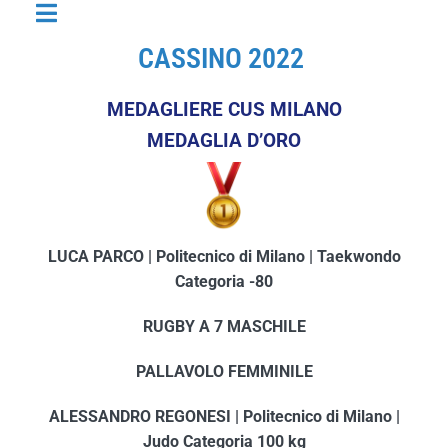
Toggle
COMPETIZIONI
MEDAGLIERE CNU 2026
CASSINO 2022
Navigation
COSA SONO I CNU
MEDAGLIERE CUS MILANO
ATTIVITÀ
MEDAGLIA D’ORO
EDIZIONI PRECEDENTI
LUCA PARCO | Politecnico di Milano | Taekwondo
Categoria -80
RUGBY A 7 MASCHILE
PALLAVOLO FEMMINILE
ALESSANDRO REGONESI | Politecnico di Milano |
Judo Categoria 100 kg